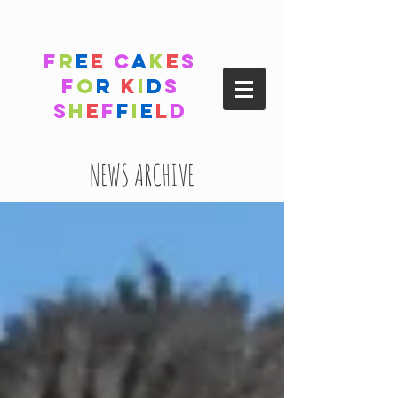
F
r
e
e
C
a
k
e
s
F
o
r
K
i
d
s
S
h
e
f
f
i
e
l
d
NEWS ARCHIVE